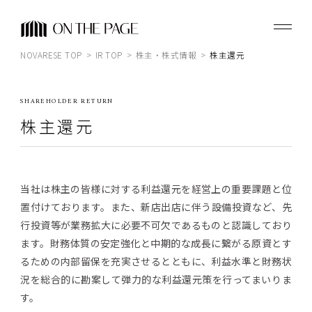
JP
EN
株式会社ノバレーゼ
NOVARESE TOP
IR TOP
株主・株式情報
株主還元
経営について
SHAREHOLDER RETURN
個人投資家の皆様へ
株主還元
IRライブラリ
業績・財務情報
当社は株主の皆様に対する利益還元を経営上の重要課題と位
株主・株式情報
置付けております。また、新店出店に伴う設備投資など、先
行投資等が業務拡大に必要不可欠であるものと認識しており
サポート情報
ます。財務体質の安定強化と中期的な成長に繋がる原資とす
るための内部留保を充実させるとともに、利益水準と財務状
IRカレンダー
況を総合的に勘案して弾力的な利益還元策を行ってまいりま
IRニュース
す。