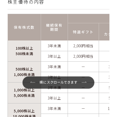
株主優待の内容
継続保有
保有株式数
期間
W
特選ギフト
カタロ
3年未満
2,000円相当
100株以上
500株未満
3年以上
2,000円相当
3年未満
ー
3,5
500株以上
1,000株未満
3年以上
ー
3,5
3年未満
ー
5,0
1,000株以上
5,000株未満
3年以上
ー
5,0
3年未満
ー
10,
5,000株以上
10,000株未満