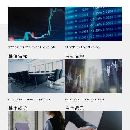
STOCK PRICE INFORMATION
STOCK INFORMATION
株価情報
株式情報
STOCKHOLDERS' MEETING
SHAREHOLDER RETURN
株主総会
株主還元