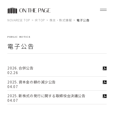
JP
EN
株式会社ノバレーゼ
NOVARESE TOP
IR TOP
株主・株式情報
電子公告
経営について
PUBLIC NOTICE
個人投資家の皆様へ
電子公告
IRライブラリ
業績・財務情報
2026.
合併公告
02.26
株主・株式情報
2025.
資本金の額の減少公告
サポート情報
04.07
2025.
新株式の発行に関する取締役会決議公告
IRカレンダー
04.07
IRニュース