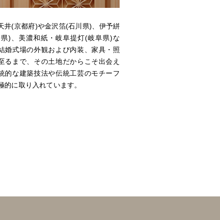
天井(京都府)や金沢箔(石川県)、伊予絣
媛県)、美濃和紙・岐阜提灯(岐阜県)な
結婚式場の外観および内装、家具・照
至るまで、その土地だからこそ出会え
統的な建築技法や伝統工芸のモチーフ
極的に取り入れています。