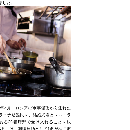
ました。
報
最新情報
INFORMATION
採用情報
RECRUIT
22年4月、ロシアの軍事侵攻から逃れた
ライナ避難民を、結婚式場とレストラ
ある26都府県で受け入れることを決
6月には、調理補助として1名が神戸市