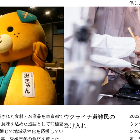
供し
サステナビリティ
投資家情
TE
SUSTAINABILITY
IR
サステナビリティTOP
IR TOP
産された食材・名産品を東京都で
ウクライナ避難民の
20
う意味を込めた造語として商標登
ウク
受け入れ
通じて地域活性化を応援してい
ンの
16年、愛媛県産の食材を使った、
定。