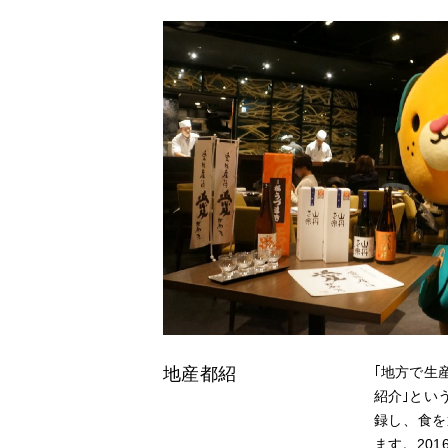
事業内容
会社概要
BUSINESS
CORPORA
事業内容TOP
会社概要TOP
地産都紹
｢地方で生
紹介｣とい
録し、食を
ます。20