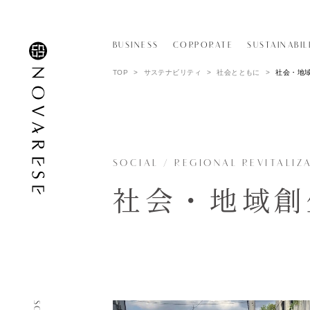
BUSINESS
CORPORATE
SUSTAINABIL
TOP
サステナビリティ
社会とともに
社会・地
事業内容TOP
会社概要TOP
婚礼プロデュ
BUSINESS TOP
CORPORATE TOP
WEDDING PROD
C
婚礼衣裳事業
SOCIAL / REGIONAL REVITALIZ
WEDDING DRESS
T
社会・地域創
レストラン事
RESTAURANT
P
ビジネスサポ
BUSINESS SUPP
C
写真事業