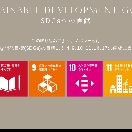
TAINABLE
DEVELOPMENT G
SDGsへの貢献
この取り組みにより、ノバレーゼは
な開発目標(SDGs)の
目標1､3､4､9､10､11､16､17の達成