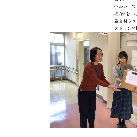
婚礼プロデュース事業
会社案内
ヘルシーで
理7品を、
媛食材フェ
婚礼衣裳事業
トップメッセージ
ストランで
レストラン事業
企業理念・文化
ビジネスサポート事業
コンプライアンス
写真事業
関係会社
映像事業