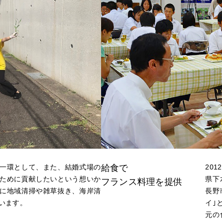
ELATED COMPANIES
PARTY DRESS
一環として、また、結婚式場の
給食で
20
ために貢献したいという想いか
県下
フランス料理を提供
に地域清掃や雑草抜き、海岸清
長野
います。
イ｣
元の