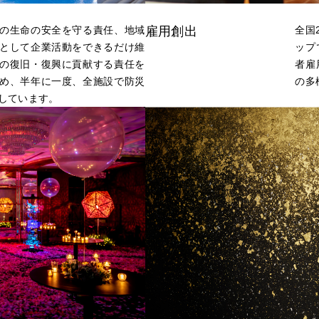
の生命の安全を守る責任、地域
雇用創出
全国
として企業活動をできるだけ維
ップ
の復旧・復興に貢献する責任を
者雇
め、半年に一度、全施設で防災
の多
しています。