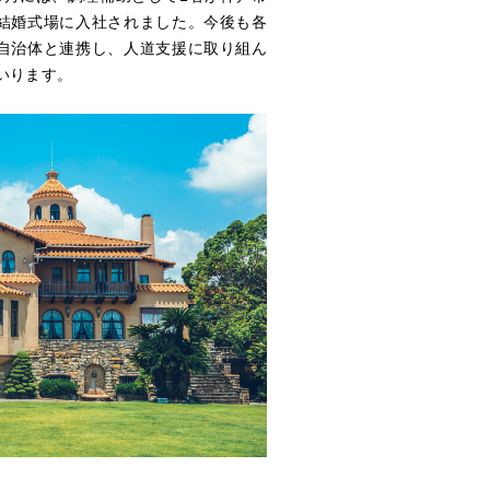
ついて
結婚式場に入社されました。今後も各
自治体と連携し、人道支援に取り組ん
いります。
資家の皆様へ
株式情報
オウンドメディア
HELLO NOVARES
E
ト情報
ンダー
ース