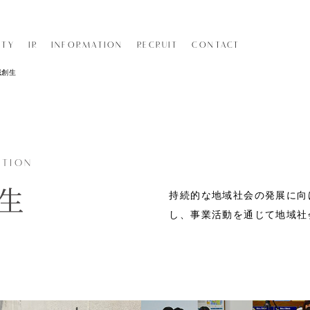
ITY
IR
INFORMATION
RECRUIT
CONTACT
域創生
ース事業
会社案内
映像事業
広告代理店業
UCE
OMPANY PROFILE
MOVIE
ADVERTISING A
トップメッセージ
装花事業
旅行業
ATION
OP MESSAGE
FLOWER
TRAVEL AGENCY
生
持続的な地域社会の発展に向
業
企業理念・文化
ギフト事業
海外ウエディ
し、事業活動を通じて地域社
HILOSOPHY/CULTURE
GIFT
HAWAII WEDDIN
ート事業
コンプライアンス
システム事業
婚礼法務事業
ORT
OMPLIANCE
SYSTEM
WEDDING LEGAL
関係会社
パーティドレスレンタル事業