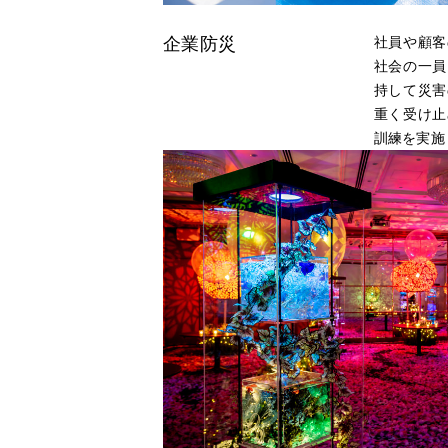
旅行業
企業防災
社員や顧客
社会の一員
持して災害
海外ウエディング事業
重く受け止
訓練を実施
婚礼法務事業
人材紹介事業