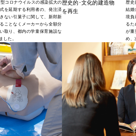
、新型コロナウイルスの感染拡大の
歴史的･文化的建造物
歴史
式を延期する利用者の、発注済
結婚
を再生
きない引菓子に関して、新郎新
境負
ることなくメーカーから全額分
るた
い取り、都内の学童保育施設な
が重
ました。
め、