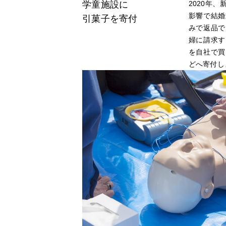
学童施設に
2020年
影響で結婚
引菓子を寄付
装花事業
みで返品で
婦に請求す
を自社で買
どへ寄付し
ギフト事業
婚礼システム事業
パーティドレスレンタル事業
広告代理店業