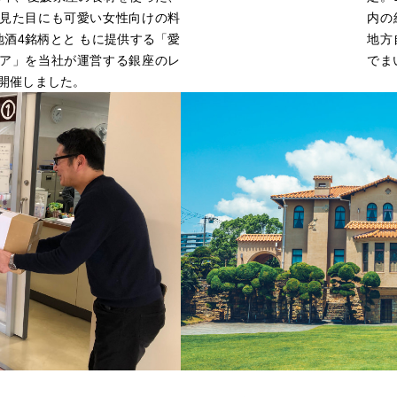
環境とともに
経営に
見た目にも可愛い女性向けの料
内の
地酒4銘柄とと もに提供する「愛
地方
ア」を当社が運営する銀座のレ
でま
社会とともに
個人投
開催しました。
働く仲間とともに
株主・
お客様・ビジネス
パートナー
サポー
とともに
IRカレ
IRニュ